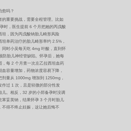
治愈吗？
者的重要挑战，需要全程管理。比如
备孕时，医生提前 6 个月把她的丙戊酸
西坦，因为丙戊酸钠胎儿畸形风险
坦单药治疗的胎儿畸形率约 2.5%，
同时小吴每天吃 4mg 叶酸，直到怀
，预防胎儿神经管缺陷。怀孕后，她每
，每 2 个月查一次左乙拉西坦血药
期血容量增加，药物浓度容易下降，
量从 1000mg 增加到 1250mg，
作过 1 次，且是轻微的部分性发
胎儿。相反，32 岁的小郑备孕时没调
苯妥英钠，结果怀孕 3 个月时胎儿
，不得不终止妊娠，这让她后悔不