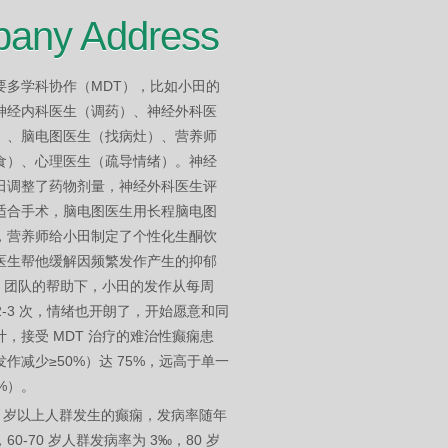
any Address
要多学科协作（MDT），比如小田的
神经内科医生（调药）、神经外科医
）、脑电图医生（找病灶）、营养师
食）、心理医生（疏导情绪）。神经
田调整了药物剂量，神经外科医生评
适合手术，脑电图医生用长程脑电图
，营养师给小田制定了个性化生酮饮
医生帮他缓解因频繁发作产生的抑郁
T 团队的帮助下，小田的发作从每周
到 2-3 次，情绪也开朗了，开始愿意和同
，接受 MDT 治疗的难治性癫痫患
作减少≥50%）达 75%，远高于单一
%）。
0 岁以上人群发生的癫痫，发病率随年
0-70 岁人群发病率为 3‰，80 岁