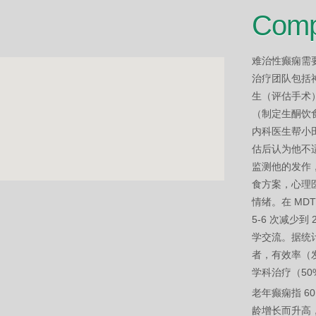
Comp
难治性癫痫需
治疗团队包括
生（评估手术
（制定生酮饮
内科医生帮小
估后认为他不
监测他的发作
食方案，心理
情绪。在 MD
5-6 次减少
学交流。据统计
者，有效率（发
学科治疗（50
老年癫痫指 6
龄增长而升高，6