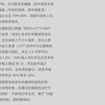
 7‰，分为新发性癫痫（老年期首次发
癫痫（年轻时发病，老年期复发），
占比达 70%-80%，病因与老年人生
疾病密切相关。
医院已构建 “SEEG+LITT+VNS”
体系：SEEG 技术针对脑深部或功
定位误差小于 0.5 毫米，适合儿童
成人患者；LITT 技术针对丘脑错构
深部小病灶，术后 1-3 天即可出
 1.6%；VNS 植入术针对无法手术的
植入量超 90 台，术后发作减少
效率达 80%。该体系的建立，使贵州难
转率从 45% 降至 18%。
病因复杂或存在轻微神经损伤的类
全停用药物，但通过长期规范治疗可
全控制”，不影响日常生活，属于 “功能
症状控制，需药物维持）。