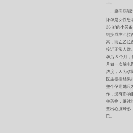
上。
一、癫痫病能
怀孕是女性患
26 岁的小吴
钠换成左乙拉
高，而左乙拉西
接近正常人群。
孕后 3 个月
月做一次脑电图
浓度，因为孕
医生根据结果把剂
整个孕期她只发
作，没有影响
整药物，继续吃
查出心脏畸形
已。