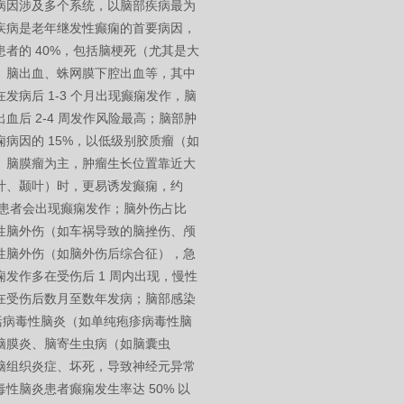
病因涉及多个系统，以脑部疾病最为
疾病是老年继发性癫痫的首要病因，
患者的 40%，包括脑梗死（尤其是大
、脑出血、蛛网膜下腔出血等，其中
发病后 1-3 个月出现癫痫发作，脑
血后 2-4 周发作风险最高；脑部肿
痫病因的 15%，以低级别胶质瘤（如
、脑膜瘤为主，肿瘤生长位置靠近大
叶、颞叶）时，更易诱发癫痫，约
肿瘤患者会出现癫痫发作；脑外伤占比
急性脑外伤（如车祸导致的脑挫伤、颅
性脑外伤（如脑外伤后综合征），急
发作多在受伤后 1 周内出现，慢性
在受伤后数月至数年发病；脑部感染
包括病毒性脑炎（如单纯疱疹病毒性脑
脑膜炎、脑寄生虫病（如脑囊虫
脑组织炎症、坏死，导致神经元异常
性脑炎患者癫痫发生率达 50% 以