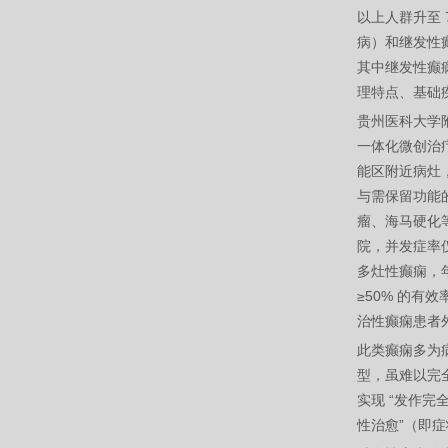
以上人群升至
病）和继发性
其中继发性癫痫
理特点、基础
贵州医科大学附属
一体化微创治疗
能区附近病灶，
与需保留功能的
瘤、海马硬化等
院，并发症率仅
多灶性癫痫，年
≥50% 的有
治性癫痫患者外
此类癫痫多为
型，虽难以完
实现 “发作完
性治愈”（即