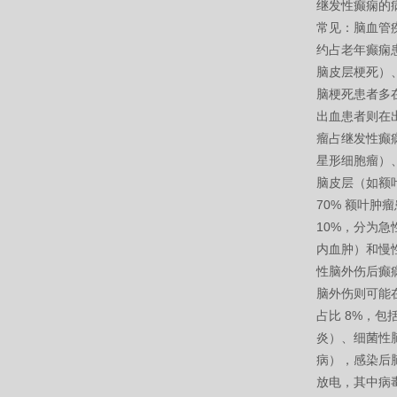
继发性癫痫的
常见：脑血管
约占老年癫痫
脑皮层梗死）
脑梗死患者多在
出血患者则在出
瘤占继发性癫
星形细胞瘤）
脑皮层（如额
70% 额叶
10%，分为
内血肿）和慢
性脑外伤后癫痫
脑外伤则可能
占比 8%，
炎）、细菌性
病），感染后
放电，其中病毒