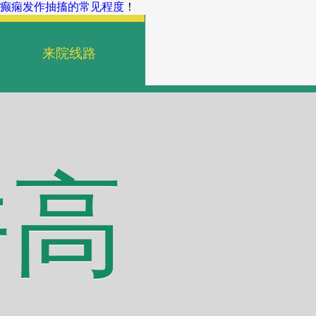
癫痫发作抽搐的常见程度
！
来院线路
并高